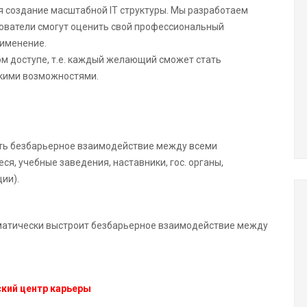
я создание масштабной IT структуры. Мы разработаем
ователи смогут оценить свой профессиональный
рименение.
м доступе, т.е. каждый желающий сможет стать
окими возможностями.
ть безбарьерное взаимодействие между всеми
я, учебные заведения, наставники, гос. органы,
ии).
матически выстроит безбарьерное взаимодействие между
ский центр карьеры