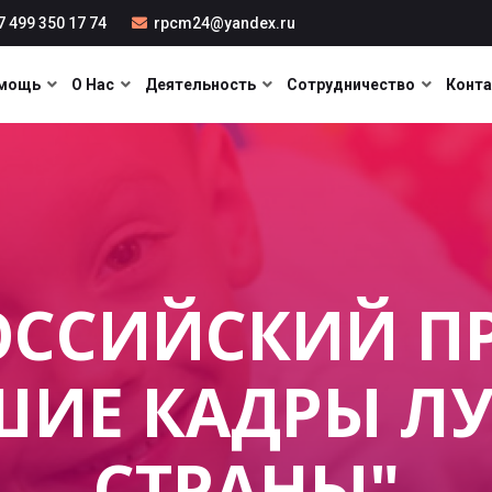
 499 350 17 74
rpcm24@yandex.ru
мощь
О Нас
Деятельность
Сотрудничество
Конт
ОССИЙСКИЙ ПР
ШИЕ КАДРЫ Л
СТРАНЫ"