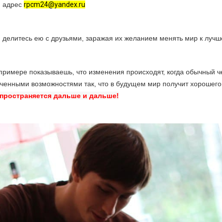
й адрес
rpcm24@yandex.ru
е, делитесь ею с друзьями, заражая их желанием менять мир к лучш
м примере показываешь, что изменения происходят, когда обычный 
ниченными возможностями так, что в будущем мир получит хорошего
спространяется дальше и дальше!