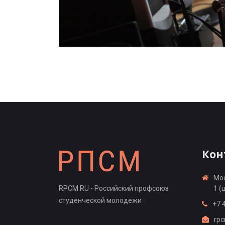
Кон
Мос
RPCM.RU - Российский профсоюз
1 (
студенческой молодежи
+7 
rp