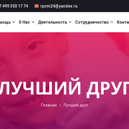
 499 350 17 74
rpcm24@yandex.ru
мощь
О Нас
Деятельность
Сотрудничество
Конт
ЛУЧШИЙ ДРУ
Главная
Лучший друг