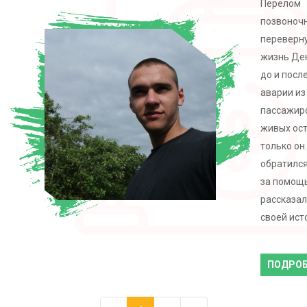
Перелом
позвоноч
переверн
жизнь Де
до и после
аварии из
пассажир
живых ос
только он
обратился
за помощ
рассказал
своей ист
ПОДРОБ