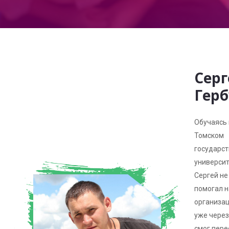
Серг
Герб
Обучаясь 
Томском
государс
университ
Сергей не
помогал 
организац
уже через 
смог пере