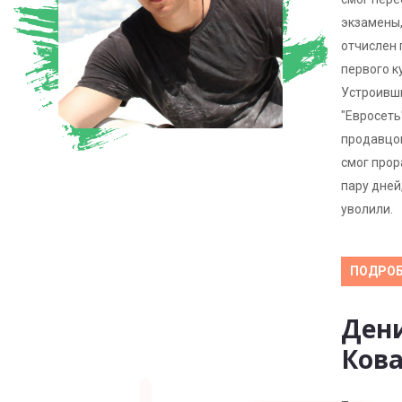
экзамены,
отчислен 
первого к
Устроивш
"Евросеть
продавцом
смог прор
пару дней,
уволили.
ПОДРОБ
Ден
Ков