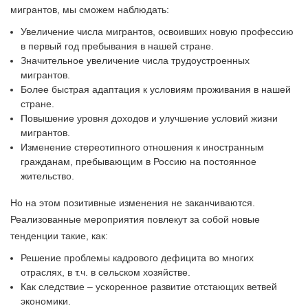
мигрантов, мы сможем наблюдать:
Увеличение числа мигрантов, освоивших новую профессию
в первый год пребывания в нашей стране.
Значительное увеличение числа трудоустроенных
мигрантов.
Более быстрая адаптация к условиям проживания в нашей
стране.
Повышение уровня доходов и улучшение условий жизни
мигрантов.
Изменение стереотипного отношения к иностранным
гражданам, пребывающим в Россию на постоянное
жительство.
Но на этом позитивные изменения не заканчиваются.
Реализованные мероприятия повлекут за собой новые
тенденции такие, как:
Решение проблемы кадрового дефицита во многих
отраслях, в т.ч. в сельском хозяйстве.
Как следствие – ускоренное развитие отстающих ветвей
экономики.