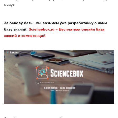
минут.
За основу базы, мы возьмем уже разработанную нами
базу знаний:
Sciencebox.ru – Бесплатная онлайн база
знаний и компетенций