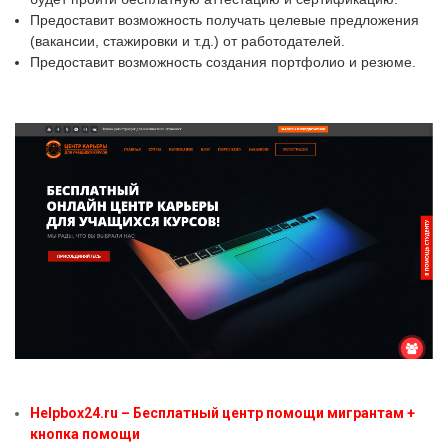
Предоставит возможность получать целевые предложения
(вакансии, стажировки и т.д.) от работодателей.
Предоставит возможность создания портфолио и резюме.
Helpbox24.ru – Бесплатный центр помощи мигрантам +
кнопка помощи