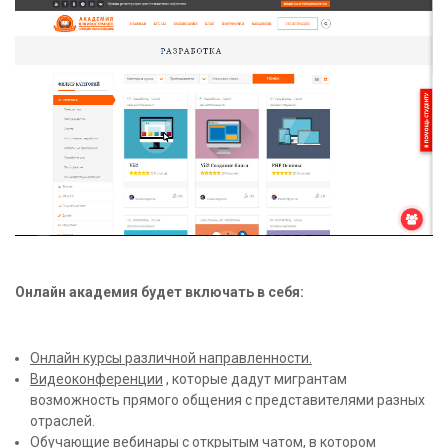
Онлайн академия будет включать в себя:
Онлайн курсы различной направленности.
Видеоконференции
, которые дадут мигрантам
возможность прямого общения с представителями разных
отраслей.
Обучающие вебинары
с открытым чатом, в котором