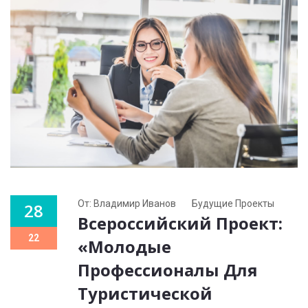
От: Владимир Иванов
Будущие Проекты
28
Всероссийский Проект:
22
«Молодые
Профессионалы Для
Туристической