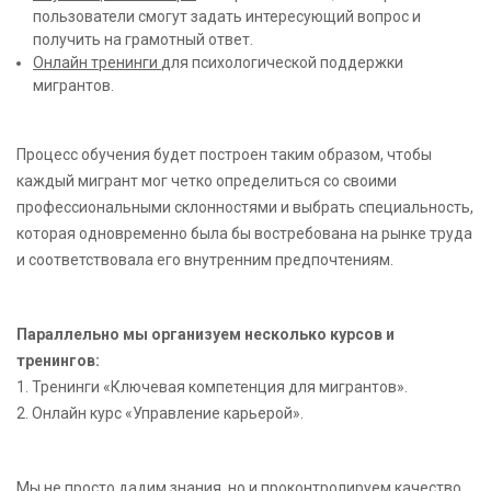
пользователи смогут задать интересующий вопрос и
получить на грамотный ответ.
Онлайн тренинги
для психологической поддержки
мигрантов.
Процесс обучения будет построен таким образом, чтобы
каждый мигрант мог четко определиться со своими
профессиональными склонностями и выбрать специальность,
которая одновременно была бы востребована на рынке труда
и соответствовала его внутренним предпочтениям.
Параллельно мы организуем несколько курсов и
тренингов:
1. Тренинги «Ключевая компетенция для мигрантов».
2. Онлайн курс «Управление карьерой».
Мы не просто дадим знания, но и проконтролируем качество