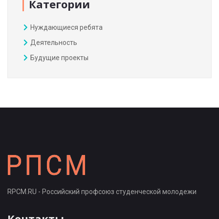
Категории
Нуждающиеся ребята
Деятельность
Будущие проекты
RPCM.RU - Российский профсоюз студенческой молодежи
Контакты