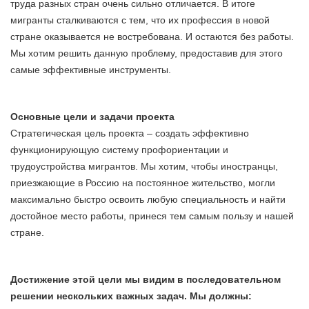
труда разных стран очень сильно отличается. В итоге
мигранты сталкиваются с тем, что их профессия в новой
стране оказывается не востребована. И остаются без работы.
Мы хотим решить данную проблему, предоставив для этого
самые эффективные инструменты.
Основные цели и задачи проекта
Стратегическая цель проекта – создать эффективно
функционирующую систему профориентации и
трудоустройства мигрантов. Мы хотим, чтобы иностранцы,
приезжающие в Россию на постоянное жительство, могли
максимально быстро освоить любую специальность и найти
достойное место работы, принеся тем самым пользу и нашей
стране.
Достижение этой цели мы видим в последовательном
решении нескольких важных задач. Мы должны: