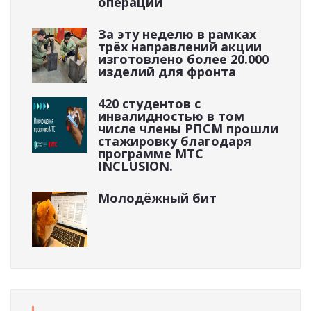
операции
За эту неделю в рамках
трёх направлений акции
изготовлено более 20.000
изделий для фронта
420 студентов с
инвалидностью в том
числе члены РПСМ прошли
стажировку благодаря
программе МТС
INCLUSION.
Молодёжный бит