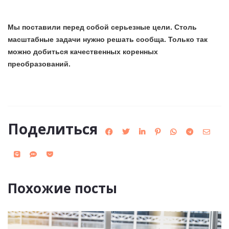
Мы поставили перед собой серьезные цели. Столь
масштабные задачи нужно решать сообща. Только так
можно добиться качественных коренных
преобразований.
Поделиться
Похожие посты