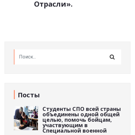
Отрасли».
Посты
Студенты СПО всей страны
объединены одной общей
целью, помочь бойцам,
участвующим в
Специальной военной