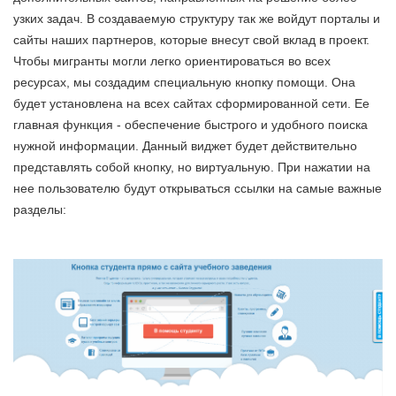
узких задач. В создаваемую структуру так же войдут порталы и
сайты наших партнеров, которые внесут свой вклад в проект.
Чтобы мигранты могли легко ориентироваться во всех
ресурсах, мы создадим специальную кнопку помощи. Она
будет установлена на всех сайтах сформированной сети. Ее
главная функция - обеспечение быстрого и удобного поиска
нужной информации. Данный виджет будет действительно
представлять собой кнопку, но виртуальную. При нажатии на
нее пользователю будут открываться ссылки на самые важные
разделы: