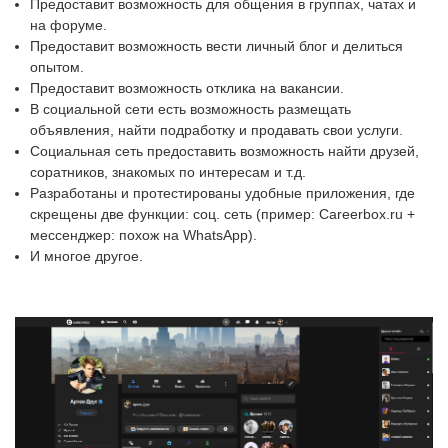
Предоставит возможность для общения в группах, чатах и
на форуме.
Предоставит возможность вести личный блог и делиться
опытом.
Предоставит возможность отклика на вакансии.
В социальной сети есть возможность размещать
объявления, найти подработку и продавать свои услуги.
Социальная сеть предоставить возможность найти друзей,
соратников, знакомых по интересам и т.д.
Разработаны и протестированы удобные приложения, где
скрещены две функции: соц. сеть (пример: Careerbox.ru +
мессенджер: похож на WhatsApp).
И многое другое.