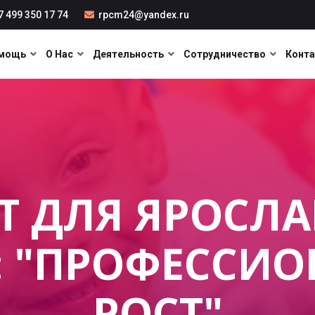
 499 350 17 74
rpcm24@yandex.ru
мощь
О Нас
Деятельность
Сотрудничество
Конт
Т ДЛЯ ЯРОСЛ
: "ПРОФЕССИ
РОСТ"