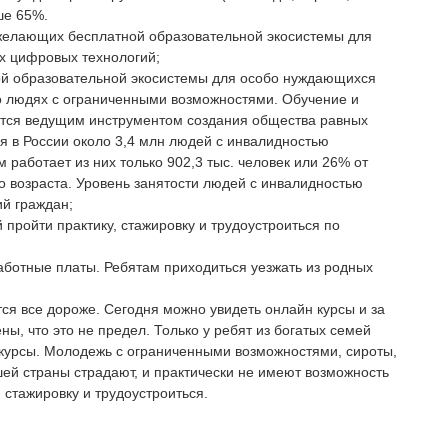
ше 65%.
 желающих бесплатной образовательной экосистемы для
х цифровых технологий;
ной образовательной экосистемы для особо нуждающихся
о людях с ограниченными возможностями. Обучение и
ется ведущим инструментом создания общества равных
 в России около 3,4 млн людей с инвалидностью
 работает из них только 902,3 тыс. человек или 26% от
 возраста. Уровень занятости людей с инвалидностью
ий граждан;
 пройти практику, стажировку и трудоустроиться по
аботные платы. Ребятам приходиться уезжать из родных
ся все дороже. Сегодня можно увидеть онлайн курсы и за
ены, что это не предел. Только у ребят из богатых семей
е курсы. Молодежь с ограниченными возможностями, сироты,
ей страны страдают, и практически не имеют возможность
 стажировку и трудоустроиться.