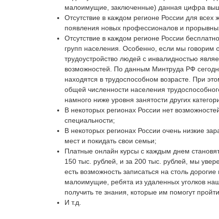
малоимущие, заключенные) данная цифра вы
Отсутствие в каждом регионе России для всех
появления новых профессионалов и прорывны
Отсутствие в каждом регионе России бесплат
групп населения. Особенно, если мы говорим 
трудоустройство людей с инвалидностью явля
возможностей. По данным Минтруда РФ сегодня
находятся в трудоспособном возрасте. При этом
общей численности населения трудоспособного
намного ниже уровня занятости других категор
В некоторых регионах России нет возможностей
специальности;
В некоторых регионах России очень низкие зар
мест и покидать свои семьи;
Платные онлайн курсы с каждым днем становят
150 тыс. рублей, и за 200 тыс. рублей, мы увер
есть возможность записаться на столь дороги
малоимущие, ребята из удаленных уголков наш
получить те знания, которые им помогут пройти
И т.д.