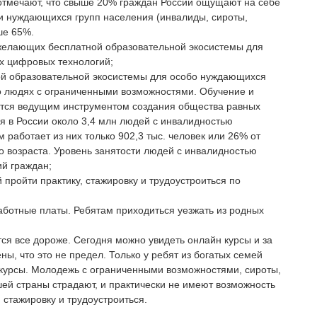
 отмечают, что свыше 20% граждан России ощущают на себе
и нуждающихся групп населения (инвалиды, сироты,
ше 65%.
 желающих бесплатной образовательной экосистемы для
х цифровых технологий;
ной образовательной экосистемы для особо нуждающихся
о людях с ограниченными возможностями. Обучение и
ется ведущим инструментом создания общества равных
 в России около 3,4 млн людей с инвалидностью
 работает из них только 902,3 тыс. человек или 26% от
 возраста. Уровень занятости людей с инвалидностью
ий граждан;
 пройти практику, стажировку и трудоустроиться по
аботные платы. Ребятам приходиться уезжать из родных
ся все дороже. Сегодня можно увидеть онлайн курсы и за
ены, что это не предел. Только у ребят из богатых семей
е курсы. Молодежь с ограниченными возможностями, сироты,
ей страны страдают, и практически не имеют возможность
 стажировку и трудоустроиться.