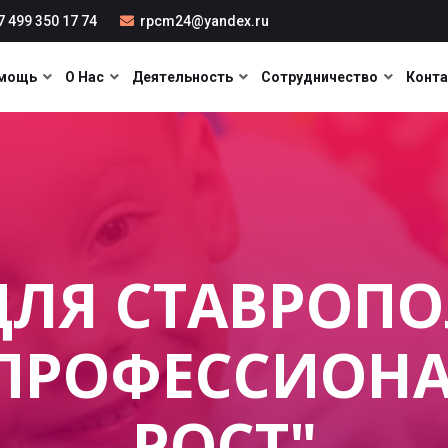
 499 350 17 74
rpcm24@yandex.ru
мощь
О Нас
Деятельность
Сотрудничество
Конт
ДЛЯ СТАВРОП
 "ПРОФЕССИОН
РОСТ"