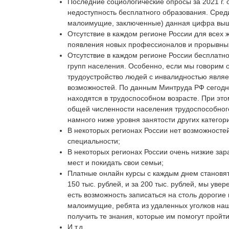
Последние социологические опросы за 2021 г.
недоступность бесплатного образования. Сред
малоимущие, заключенные) данная цифра вы
Отсутствие в каждом регионе России для всех
появления новых профессионалов и прорывны
Отсутствие в каждом регионе России бесплат
групп населения. Особенно, если мы говорим 
трудоустройство людей с инвалидностью явля
возможностей. По данным Минтруда РФ сегодня
находятся в трудоспособном возрасте. При этом
общей численности населения трудоспособного
намного ниже уровня занятости других категор
В некоторых регионах России нет возможностей
специальности;
В некоторых регионах России очень низкие зар
мест и покидать свои семьи;
Платные онлайн курсы с каждым днем становят
150 тыс. рублей, и за 200 тыс. рублей, мы увер
есть возможность записаться на столь дороги
малоимущие, ребята из удаленных уголков наш
получить те знания, которые им помогут пройти
И т.д.